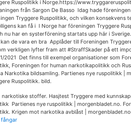
ere Ruspolitikk i Norge.https://www.tryggareruspoliti
ingen från Sargon De Basso Idag hade föreningen 
ingen Tryggere Ruspolitikk, och vilken konsekvens t
ntelligens kan få i I Norge har föreningen Tryggere Rus
 nu har en systerförening startats upp här i Sverige
kan de vara en bra Applåder till Foreningen Tryggere
 verkligen lyfter fram att #StraffSkader på ett imp
/2021 Det finns till exempel organisationer som Fo
tikk, Foreningen for human narkotikapolitikk och R
la Narkotika bildsamling. Partienes nye ruspolitikk |
re Ruspolitikk. bild.
6 narkotiske stoffer. Hasjtest Tryggere med kunnska
tikk Partienes nye ruspolitikk | morgenbladet.no. Fo
tikk. Krigen mot narkotika avblåst | morgenbladet.no
 fångar