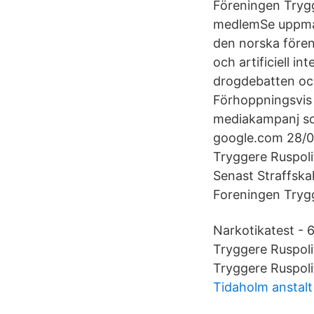
Föreningen Trygg
medlemSe uppman
den norska fören
och artificiell i
drogdebatten och
Förhoppningsvis 
mediakampanj som
google.com 28/01
Tryggere Ruspoli
Senast Straffska
Foreningen Trygge
Narkotikatest - 
Tryggere Ruspoli
Tryggere Ruspoli
Tidaholm anstalt