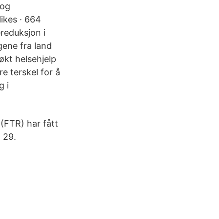
 og
ikes · 664
reduksjon i
gene fra land
økt helsehjelp
e terskel for å
g i
(FTR) har fått
 29.