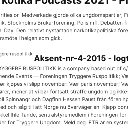
rkotika Podcasts 2021 - P
arities or Medverkade gjorde olika ungdomspartier, 
ik, Stockholms Brukarförening, Polis mfl. Debatten fi
bal Day Den relativt nystartade narkotikapolitiska fö
årsmöte i helgen som gick.
Aksent-nr-4-2015 - Iog
GERE RUSPOLITIKK is a company based out of c/o
nde Events — Foreningen Tryggere Ruspolitikk; Væ
r kjøpes vi slipp november: Vær paris november; V
ører, mener at vi bør fortsatt straffe ungdom og ikk
oll Spinnangr och Dagfinn Hessen Paust från förenin
med och såg till att Norge nu överväger en Kjapp bonu
el Ihle Tande, sentralstyremedlem i Foreningen for
eder for Tryggere Ungdom. Meld deg FTR är en systerf