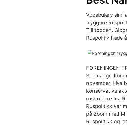
Best Na
Vocabulary simil
tryggare Ruspolit
Till toppen. Glo
Ruspolitik hade 
FORENINGEN TRYG
Spinnangr Komme
november. Hva bø
konservative akt
rusbrukere Ina R
Ruspolitikk var 
på Zoom med Mikk
Ruspolitikk og l