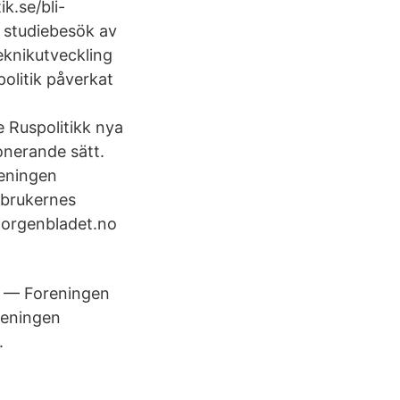
k.se/bli-
studiebesök av
eknikutveckling
politik påverkat
.
 Ruspolitikk nya
onerande sätt.
reningen
usbrukernes
 morgenbladet.no
p — Foreningen
reningen
.