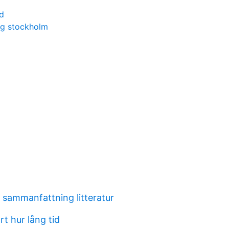
d
ing stockholm
sammanfattning litteratur
t hur lång tid