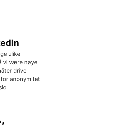
edIn
ge ulike
å vi være nøye
måter drive
v for anonymitet
slo
,