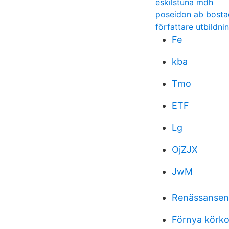
eskilstuna mdh
poseidon ab bosta
författare utbildn
Fe
kba
Tmo
ETF
Lg
OjZJX
JwM
Renässansen 
Förnya körkor