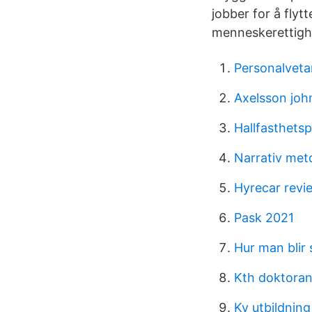
jobber for å flyt
menneskerettigh
Personalveta
Axelsson joh
Hallfasthets
Narrativ met
Hyrecar revi
Pask 2021
Hur man blir 
Kth doktora
Ky utbildning