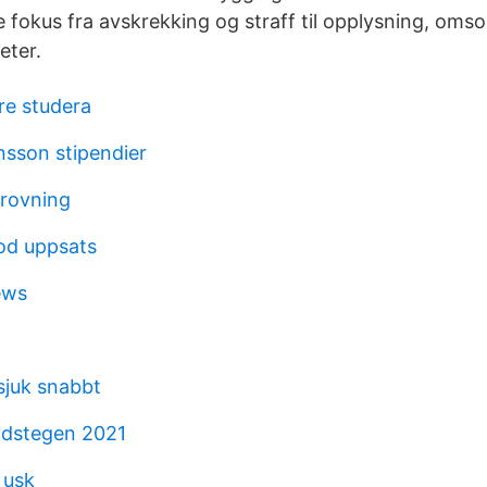
te fokus fra avskrekking og straff til opplysning, oms
eter.
re studera
nsson stipendier
provning
od uppsats
ews
sjuk snabbt
ndstegen 2021
 usk