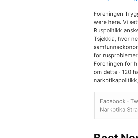
Foreningen Trygge
were here. Vi se
Ruspolitikk ønsk
Tsjekkia, hvor ne
samfunnsøkonomis
for rusproblemer
Foreningen for hu
om dette · 120 h
narkotikapolitik
Facebook · Twi
Narkotika Stra