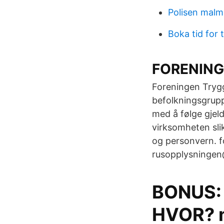
Polisen malm
Boka tid for
FORENING
Foreningen Trygg
befolkningsgrupp
med å følge gjeld
virksomheten slik
og personvern. f
rusopplysningen
BONUS:
HVOR? m