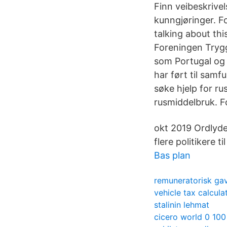
Finn veibeskrivel
kunngjøringer. F
talking about thi
Foreningen Trygg
som Portugal og 
har ført til samf
søke hjelp for r
rusmiddelbruk. F
okt 2019 Ordlyde
flere politikere 
Bas plan
remuneratorisk gav
vehicle tax calcula
stalinin lehmat
cicero world 0 100