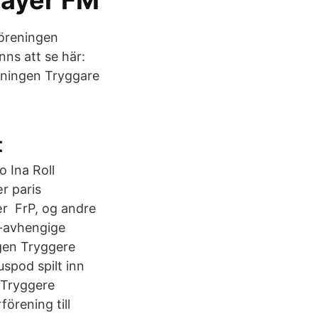
layer FM
Föreningen
nns att se här:
reningen Tryggare
t
 Ina Roll
r paris
ær FrP, og andre
e-avhengige
gen Tryggere
spod spilt inn
 Tryggere
örening till