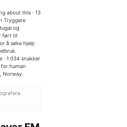
ng about this · 13
en Tryggere
tugal og
ført til
or å søke hjelp
elbruk.
e · 1 034 snakker
n for human
o, Norway.
ografera.