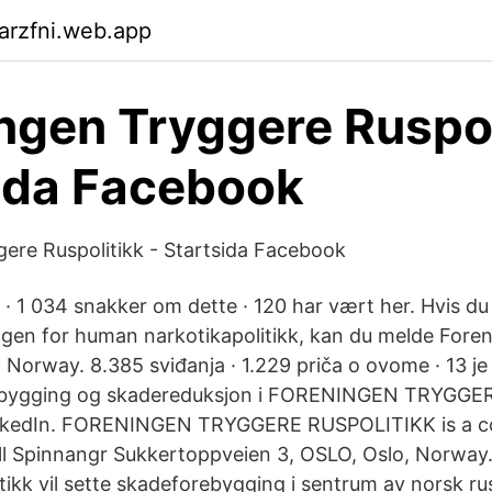
arzfni.web.app
ngen Tryggere Ruspol
ida Facebook
ere Ruspolitikk - Startsida Facebook
e · 1 034 snakker om dette · 120 har vært her. Hvis du
gen for human narkotikapolitikk, kan du melde Fore
, Norway. 8.385 sviđanja · 1.229 priča o ovome · 13 je 
rebygging og skadereduksjon i FORENINGEN TRYGG
LinkedIn. FORENINGEN TRYGGERE RUSPOLITIKK is a 
oll Spinnangr Sukkertoppveien 3, OSLO, Oslo, Norway
ikk vil sette skadeforebygging i sentrum av norsk rus