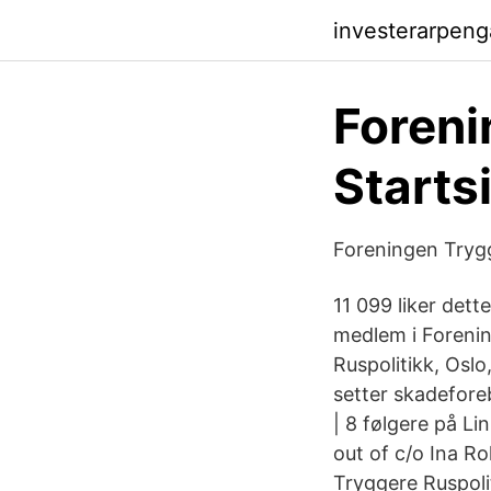
investerarpeng
Foreni
Starts
Foreningen Trygg
11 099 liker dett
medlem i Forenin
Ruspolitikk, Oslo
setter skadefo
| 8 følgere på 
out of c/o Ina R
Tryggere Ruspolit