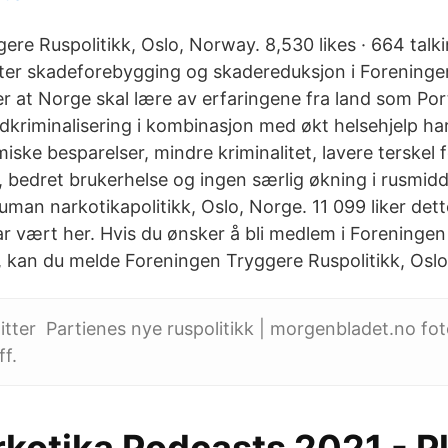
re Ruspolitikk, Oslo, Norway. 8,530 likes · 664 talki
tter skadeforebygging og skadereduksjon i Forening
er at Norge skal lære av erfaringene fra land som Por
dkriminalisering i kombinasjon med økt helsehjelp har 
ke besparelser, mindre kriminalitet, lavere terskel f
, bedret brukerhelse og ingen særlig økning i rusmidd
man narkotikapolitikk, Oslo, Norge. 11 099 liker dett
ar vært her. Hvis du ønsker å bli medlem i Foreninge
k, kan du melde Foreningen Tryggere Ruspolitikk, Osl
tter Partienes nye ruspolitikk | morgenbladet.no fot
ff.