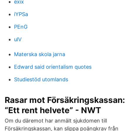
exix
iYPSa
PEnG
ulV
Materska skola jarna
Edward said orientalism quotes
Studiestöd utomlands
Rasar mot Försäkringskassan:
“Ett rent helvete” - NWT
Om du däremot har anmält sjukdomen till
Försäkringskassan, kan slippa poängkrav från