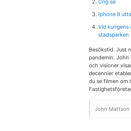
Cng se
Iphone 8 utta
Vid kungens 
stadsparken
Besökstid. Just 
pandemin. John M
och visioner visa
decennier etable
du se filmen om
Fastighetsföreta
John Mattson F