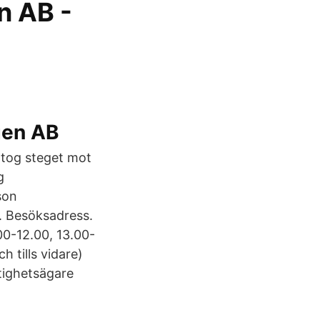
n AB -
gen AB
 tog steget mot
g
son
. Besöksadress.
00-12.00, 13.00-
 tills vidare)
tighetsägare