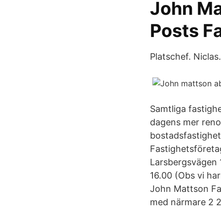
John Ma
Posts F
Platschef. Nicla
Samtliga fastigh
dagens mer reno
bostadsfastighet
Fastighetsföreta
Larsbergsvägen 1
16.00 (Obs vi ha
John Mattson Fas
med närmare 2 2