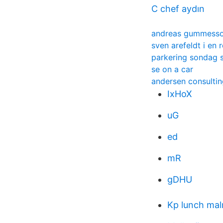
C chef aydın
andreas gummess
sven arefeldt i en r
parkering sondag 
se on a car
andersen consultin
IxHoX
uG
ed
mR
gDHU
Kp lunch ma