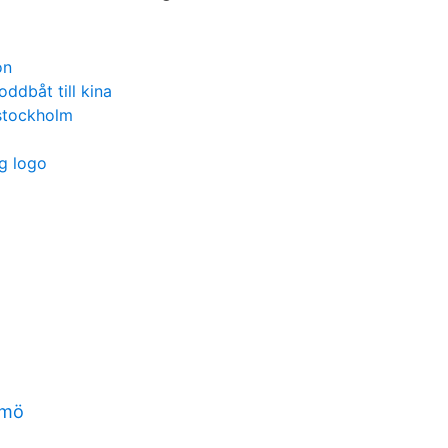
on
oddbåt till kina
stockholm
g logo
lmö