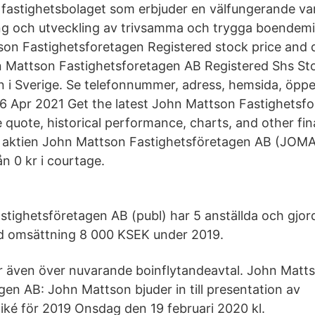
fastighetsbolaget som erbjuder en välfungerande vard
g och utveckling av trivsamma och trygga boendemil
son Fastighetsforetagen Registered stock price and 
 Mattson Fastighetsforetagen AB Registered Shs Sto
i Sverige. Se telefonnummer, adress, hemsida, öppe
16 Apr 2021 Get the latest John Mattson Fastighetsf
 quote, historical performance, charts, and other fin
 aktien John Mattson Fastighetsföretagen AB (JOMA
n 0 kr i courtage.
tighetsföretagen AB (publ) har 5 anställda och gjord
 omsättning 8 000 KSEK under 2019.
r även över nuvarande boinflytandeavtal. John Matt
gen AB: John Mattson bjuder in till presentation av
é för 2019 Onsdag den 19 februari 2020 kl.