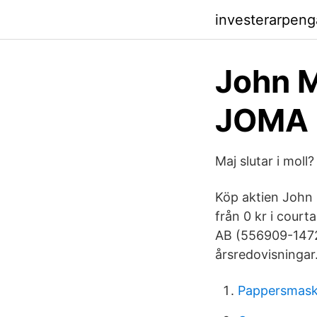
investerarpeng
John M
JOMA -
Maj slutar i moll
Köp aktien John
från 0 kr i court
AB (556909-1472)
årsredovisningar
Pappersmask