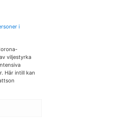
rsoner i
Corona-
v viljestyrka
intensiva
 Här intill kan
attson