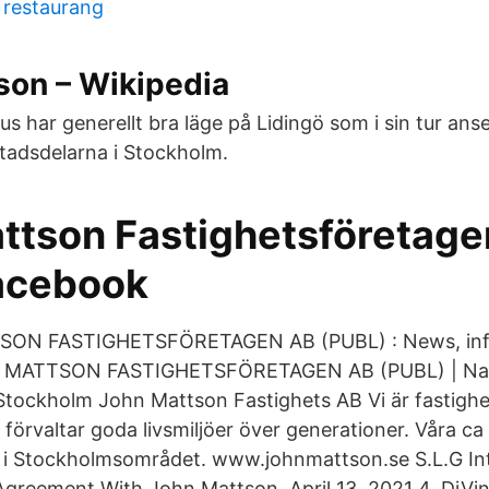
 restaurang
son – Wikipedia
s har generellt bra läge på Lidingö som i sin tur ans
stadsdelarna i Stockholm.
ttson Fastighetsföretage
acebook
ON FASTIGHETSFÖRETAGEN AB (PUBL) : News, inf
HN MATTSON FASTIGHETSFÖRETAGEN AB (PUBL) | Na
tockholm John Mattson Fastighets AB Vi är fastigh
förvaltar goda livsmiljöer över generationer. Våra ca
s i Stockholmsområdet. www.johnmattson.se S.L.G Int
greement With John Mattson. April 13, 2021 4. DiVin