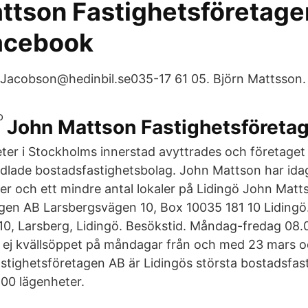
ttson Fastighetsföretage
acebook
s.Jacobson@hedinbil.se035-17 61 05. Björn Mattsson.
John Mattson Fastighetsföreta
eter i Stockholms innerstad avyttrades och företaget
dlade bostadsfastighetsbolag. John Mattson har ida
er och ett mindre antal lokaler på Lidingö John Matt
gen AB Larsbergsvägen 10, Box 10035 181 10 Lidingö
0, Larsberg, Lidingö. Besökstid. Måndag-fredag 08.
r ej kvällsöppet på måndagar från och med 23 mars och
tighetsföretagen AB är Lidingös största bostadsfas
00 lägenheter.