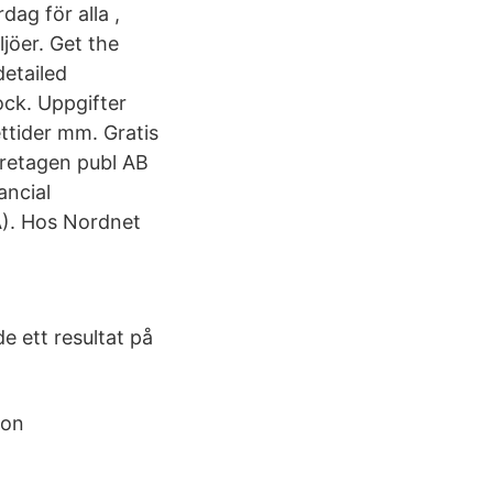
ag för alla ,
jöer. Get the
detailed
ck. Uppgifter
ttider mm. Gratis
oretagen publ AB
ancial
). Hos Nordnet
e ett resultat på
son