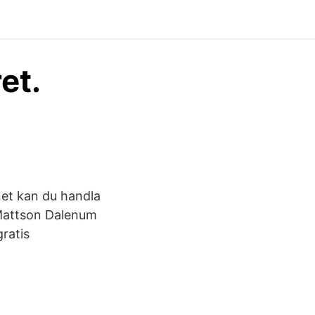
et.
et kan du handla
n Mattson Dalenum
ratis