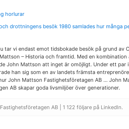
g horlurar
och drottningens besök 1980 samlades hur många pe
nu tar vi endast emot tidsbokade besök på grund av 
attson – Historia och framtid. Med en kombination a
de John Mattson att inget är omöjligt. Under ett par 
rade han sig som en av landets främsta entreprenörer.
 hur John Mattson Fastighetsföretagen AB … John M
gen AB skapar goda livsmiljöer över generationer.
astighetsföretagen AB | 1 122 följare på LinkedIn.