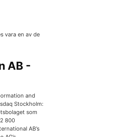
es vara en av de
n AB -
ormation and
sdaq Stockholm:
etsbolaget som
 2 800
ernational AB’s
o AG’s