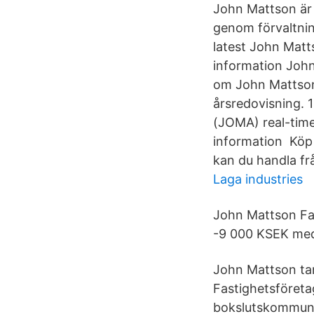
John Mattson är 
genom förvaltnin
latest John Matt
information John
om John Mattson 
årsredovisning. 
(JOMA) real-time
information Köp
kan du handla frå
Laga industries
John Mattson Fas
-9 000 KSEK med
John Mattson ta
Fastighetsföreta
bokslutskommunik